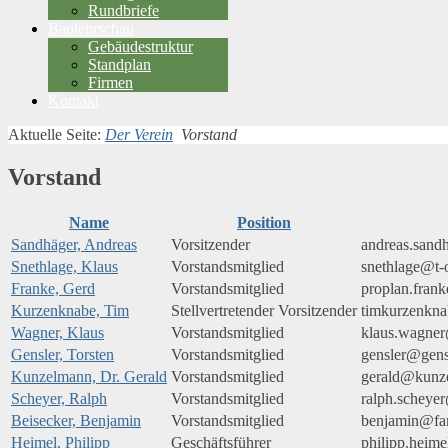
Rundbriefe
Baulehrschau
Gebäudestruktur
Standplan
Firmen
Kontakt
Aktuelle Seite:
Der Verein
Vorstand
Vorstand
Name
Position
Sandhäger, Andreas
Vorsitzender
andreas.sand
Snethlage, Klaus
Vorstandsmitglied
snethlage@t-
Franke, Gerd
Vorstandsmitglied
proplan.frank
Kurzenknabe, Tim
Stellvertretender Vorsitzender
timkurzenkn
Wagner, Klaus
Vorstandsmitglied
klaus.wagner
Gensler, Torsten
Vorstandsmitglied
gensler@gensl
Kunzelmann, Dr. Gerald
Vorstandsmitglied
gerald@kunz
Scheyer, Ralph
Vorstandsmitglied
ralph.scheye
Beisecker, Benjamin
Vorstandsmitglied
benjamin@fam
Heimel, Philipp
Geschäftsführer
philipp.heime